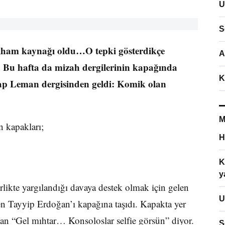
U
S
ilham kaynağı oldu…O tepki gösterdikçe
A
ı. Bu hafta da mizah dergilerinin kapağında
K
vap Leman dergisinden geldi: Komik olan
M
n kapakları;
H
K
y
ikte yargılandığı davaya destek olmak için gelen
U
iren Tayyip Erdoğan’ı kapağına taşıdı. Kapakta yer
ğan “Gel mıhtar… Konsoloslar selfie görsün” diyor.
S