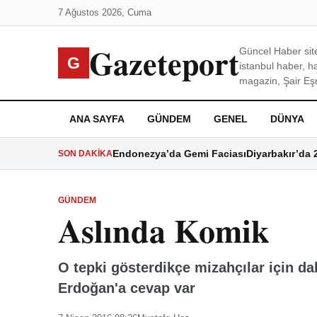
7 Ağustos 2026, Cuma
Gazeteport
Güncel Haber site
G
istanbul haber, h
magazin, Şair Eşre
ANA SAYFA
GÜNDEM
GENEL
DÜNYA
Endonezya’da Gemi Faciası
Diyarbakır’da 
SON DAKIKA
GÜNDEM
Aslında Komik
O tepki gösterdikçe mizahçılar için d
Erdoğan'a cevap var