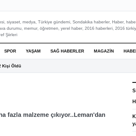
si, siyaset, medya, Türkiye gündemi, Sondakika haberler, Haber, haberl
ava durumu, memur, öğretmen, yerel haber, 2016 haberleri, 2016 türkiy
f Şiirleri
SPOR
YAŞAM
SAĞ HABERLER
MAGAZIN
HABE
2 Kişi Öldü
S
H
aha fazla malzeme çıkıyor..Leman'dan
K
y