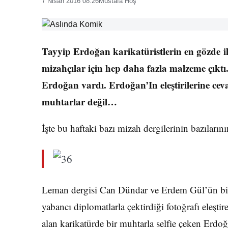
7 Nisan 2016 08:26
Mustafa Hoş
Tayyip Erdoğan karikatüristlerin en gözde 
mizahçılar için hep daha fazla malzeme çıkt
Erdoğan vardı. Erdoğan’In eleştirilerine ce
muhtarlar değil…
İşte bu haftaki bazı mizah dergilerinin bazılarını
Leman dergisi Can Dündar ve Erdem Gül’ün birl
yabancı diplomatlarla çektirdiği fotoğrafı eleşt
alan karikatürde bir muhtarla selfie çeken Erdo