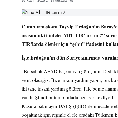
26 Kasım 2015 14:14
Mustafa Hoş
Cumhurbaşkanı Tayyip Erdoğan’ın Saray’da
arasındaki ifadeler MİT TIR’ları mı?” soru
TIR’larda ölenler için “şehit” ifadesini kulla
İşte Erdoğan’ın dün Suriye sınırında vurulan 
“Bu sabah AFAD başkanıyla görüştüm. Dedi ki “
şehit olacağız. Bize insani yardım yapın, biz b
iki tane insani yardım götüren TIR bombalanmak
yaralı. Şimdi bütün bunlarla beraber ne diyorl
Kusura bakmayın DAEŞ (IŞİD) ile mücadele ettiğ
boşaltmak için rejimle el ele oradaki Türkmen ka