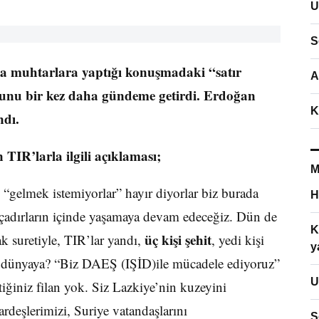
U
S
 muhtarlara yaptığı konuşmadaki “satır
A
sunu bir kez daha gündeme getirdi. Erdoğan
K
ndı.
TIR’larla ilgili açıklaması;
M
gelmek istemiyorlar” hayır diyorlar biz burada
H
u çadırların içinde yaşamaya devam edeceğiz. Dün de
K
üç kişi şehit
 suretiyle, TIR’lar yandı,
, yedi kişi
y
ar dünyaya? “Biz DAEŞ (IŞİD)ile mücadele ediyoruz”
U
iniz filan yok. Siz Lazkiye’nin kuzeyini
rdeşlerimizi, Suriye vatandaşlarını
S