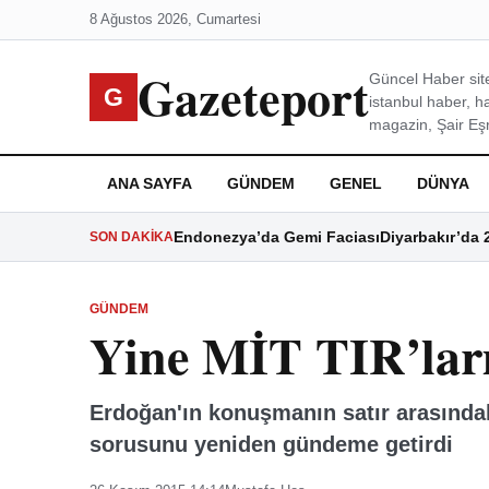
8 Ağustos 2026, Cumartesi
Gazeteport
Güncel Haber site
G
istanbul haber, h
magazin, Şair Eşre
ANA SAYFA
GÜNDEM
GENEL
DÜNYA
Endonezya’da Gemi Faciası
Diyarbakır’da 
SON DAKIKA
GÜNDEM
Yine MİT TIR’lar
Erdoğan'ın konuşmanın satır arasındaki
sorusunu yeniden gündeme getirdi