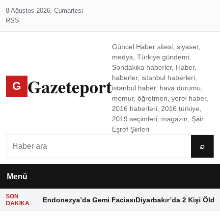
8 Ağustos 2026, Cumartesi
RSS
Güncel Haber sitesi, siyaset,
medya, Türkiye gündemi,
Sondakika haberler, Haber,
Gazeteport
haberler, istanbul haberleri,
G
istanbul haber, hava durumu,
memur, öğretmen, yerel haber,
2016 haberleri, 2016 türkiye,
2019 seçimleri, magazin, Şair
Eşref Şiirleri
Ara
⌕
Menü
SON
Endonezya’da Gemi Faciası
Diyarbakır’da 2 Kişi Öldü
DAKIKA