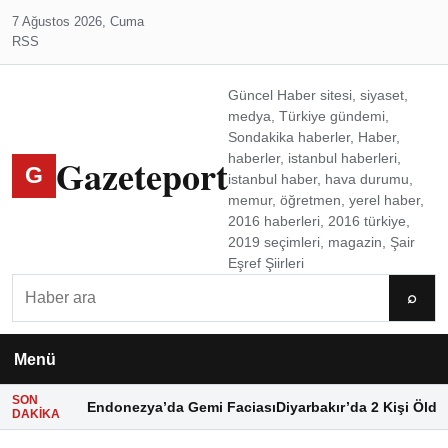
7 Ağustos 2026, Cuma
RSS
Güncel Haber sitesi, siyaset,
medya, Türkiye gündemi,
Sondakika haberler, Haber,
Gazeteport
haberler, istanbul haberleri,
G
istanbul haber, hava durumu,
memur, öğretmen, yerel haber,
2016 haberleri, 2016 türkiye,
2019 seçimleri, magazin, Şair
Eşref Şiirleri
Ara
⌕
Menü
SON
Endonezya’da Gemi Faciası
Diyarbakır’da 2 Kişi Öldü
DAKIKA