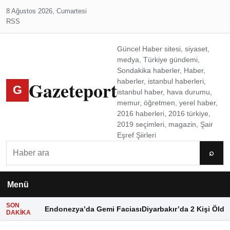
8 Ağustos 2026, Cumartesi
RSS
Güncel Haber sitesi, siyaset,
medya, Türkiye gündemi,
Sondakika haberler, Haber,
Gazeteport
haberler, istanbul haberleri,
G
istanbul haber, hava durumu,
memur, öğretmen, yerel haber,
2016 haberleri, 2016 türkiye,
2019 seçimleri, magazin, Şair
Eşref Şiirleri
Ara
⌕
Menü
SON
Endonezya’da Gemi Faciası
Diyarbakır’da 2 Kişi Öldü
DAKIKA