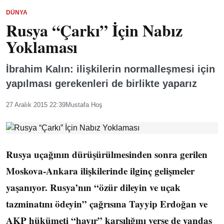
DÜNYA
Rusya “Çarkı” İçin Nabız
Yoklaması
İbrahim Kalın: ilişkilerin normalleşmesi için
yapılması gerekenleri de birlikte yaparız
27 Aralık 2015 22:39
Mustafa Hoş
Rusya uçağının dürüşürülmesinden sonra gerilen
Moskova-Ankara ilişkilerinde ilginç gelişmeler
yaşanıyor. Rusya’nın “özür dileyin ve uçak
tazminatını ödeyin” çağrısına Tayyip Erdoğan ve
AKP hükümeti “hayır” karşılığını verse de yandaş