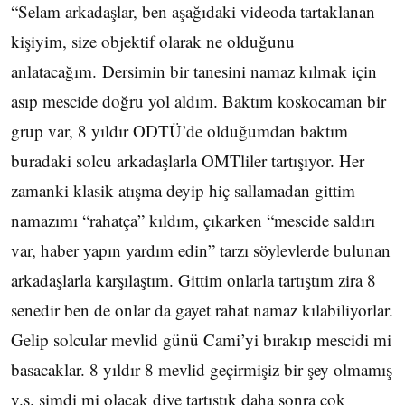
“Selam arkadaşlar, ben aşağıdaki videoda tartaklanan
kişiyim, size objektif olarak ne olduğunu
anlatacağım. Dersimin bir tanesini namaz kılmak için
asıp mescide doğru yol aldım. Baktım koskocaman bir
grup var, 8 yıldır ODTÜ’de olduğumdan baktım
buradaki solcu arkadaşlarla OMTliler tartışıyor. Her
zamanki klasik atışma deyip hiç sallamadan gittim
namazımı “rahatça” kıldım, çıkarken “mescide saldırı
var, haber yapın yardım edin” tarzı söylevlerde bulunan
arkadaşlarla karşılaştım. Gittim onlarla tartıştım zira 8
senedir ben de onlar da gayet rahat namaz kılabiliyorlar.
Gelip solcular mevlid günü Cami’yi bırakıp mescidi mi
basacaklar. 8 yıldır 8 mevlid geçirmişiz bir şey olmamış
v.s. şimdi mi olacak diye tartıştık daha sonra çok