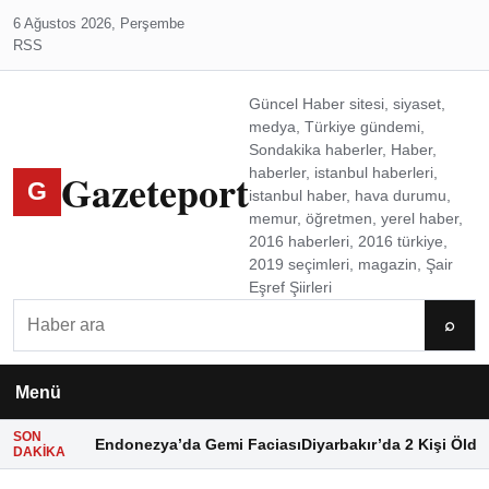
6 Ağustos 2026, Perşembe
RSS
Güncel Haber sitesi, siyaset,
medya, Türkiye gündemi,
Sondakika haberler, Haber,
Gazeteport
haberler, istanbul haberleri,
G
istanbul haber, hava durumu,
memur, öğretmen, yerel haber,
2016 haberleri, 2016 türkiye,
2019 seçimleri, magazin, Şair
Eşref Şiirleri
Ara
⌕
Menü
SON
Endonezya’da Gemi Faciası
Diyarbakır’da 2 Kişi Öldü
DAKIKA