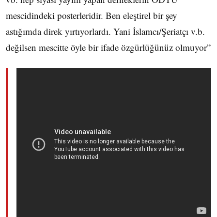
mescidindeki posterleridir. Ben eleştirel bir şey
astığımda direk yırtıyorlardı. Yani İslamcı/Şeriatçı v.b.
değilsen mescitte öyle bir ifade özgürlüğünüz olmuyor”