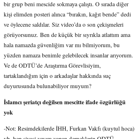
bir grup beni mescide sokmaya çalıştı. O sırada diğer
kişi elimden posteri alınca “bırakın, kağıt bende” dedi
ve öylecene saldılar. Siz video’da o son çekişmeleri
görüyorsunuz. Ben de küçük bir sıyrıkla atlattım ama
hala namazda güvenliğim var mı bilmiyorum, bu
yüzden namaza benimle gelebilecek insanlar arıyorum.
Ve de ODTÜ’de Araştırma Görevlisiyim,
tartaklandığım için o arkadaşlar hakkında suç
duyurusunda bulunabiliyor muyum?
İslamcı şeriatçı değilsen mescitte ifade özgürlüğü
yok
-Not: Resimdekilerde İHH, Furkan Vakfı (kuytul hoca)
vb. hep siyasi yayım yapan derneklerin ODTÜ