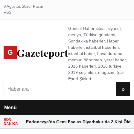
9 Ağustos 2026, Pazar
RSS
Güncel Haber sitesi, siyaset,
medya, Türkiye gündemi,
Sondakika haberler, Haber,
Gazeteport
haberler, istanbul haberleri,
G
istanbul haber, hava durumu,
memur, öğretmen, yerel haber,
2016 haberleri, 2016 türkiye,
2019 seçimleri, magazin, Şair
Eşref Şiirleri
Ara
⌕
Menü
SON
Endonezya’da Gemi Faciası
Diyarbakır’da 2 Kişi Öldü
DAKIKA