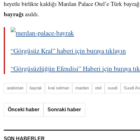
heyetle birlikte kaldığı Mardan Palace Otel’e Türk bayrağı
bayrağı
asıldı.
“Görgüsüz Kral” haberi için buraya tıklayın
“Görgüsüzlüğün Efendisi” Haberi için buraya tık
arabistan
bayrak
kral selman
mardan
otel
suudi
Suudi Ar
Önceki haber
Sonraki haber
SON HABERLER