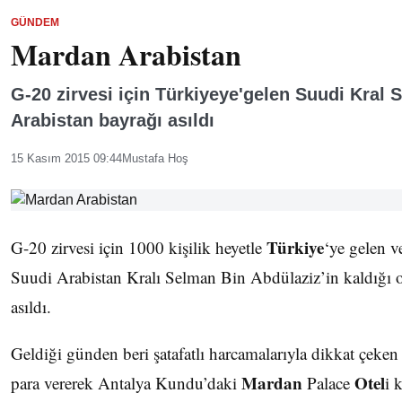
GÜNDEM
Mardan Arabistan
G-20 zirvesi için Türkiyeye'gelen Suudi Kral S
Arabistan bayrağı asıldı
15 Kasım 2015 09:44
Mustafa Hoş
Türkiye
G-20 zirvesi için 1000 kişilik heyetle
‘ye gelen v
Suudi Arabistan Kralı Selman Bin Abdülaziz’in kaldığı o
asıldı.
Geldiği günden beri şatafatlı harcamalarıyla dikkat çeke
Mardan
Otel
para vererek Antalya Kundu’daki
Palace
i 