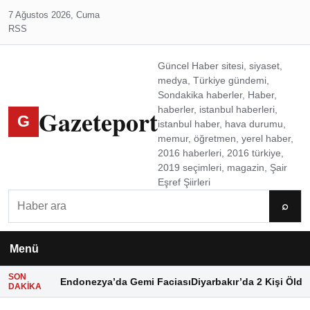
7 Ağustos 2026, Cuma
RSS
Güncel Haber sitesi, siyaset,
medya, Türkiye gündemi,
Sondakika haberler, Haber,
Gazeteport
haberler, istanbul haberleri,
G
istanbul haber, hava durumu,
memur, öğretmen, yerel haber,
2016 haberleri, 2016 türkiye,
2019 seçimleri, magazin, Şair
Eşref Şiirleri
Ara
⌕
Menü
SON
Endonezya’da Gemi Faciası
Diyarbakır’da 2 Kişi Öldü
DAKIKA