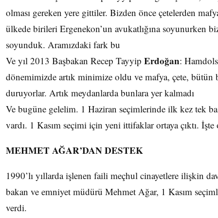
olması gereken yere gittiler. Bizden önce çetelerden maf
ülkede birileri Ergenekon’un avukatlığına soyunurken biz
soyunduk. Aramızdaki fark bu
Erdoğan
Ve yıl 2013 Başbakan Recep Tayyip
: Hamdols
dönemimizde artık minimize oldu ve mafya, çete, bütün 
duruyorlar. Artık meydanlarda bunlara yer kalmadı
Ve bugüne gelelim. 1 Haziran seçimlerinde ilk kez tek ba
vardı. 1 Kasım seçimi için yeni ittifaklar ortaya çıktı. İşte o
MEHMET AĞAR’DAN DESTEK
1990’lı yıllarda işlenen faili meçhul cinayetlere ilişkin d
bakan ve emniyet müdürü Mehmet Ağar, 1 Kasım seçiml
verdi.