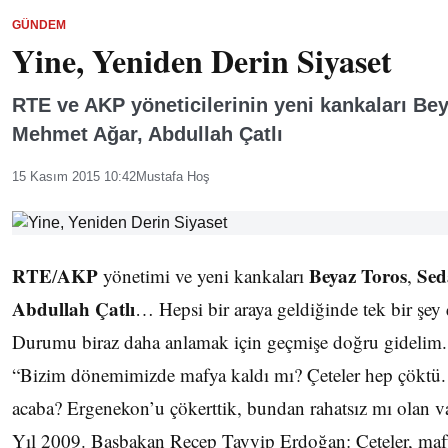
GÜNDEM
Yine, Yeniden Derin Siyaset
RTE ve AKP yöneticilerinin yeni kankaları Bey
Mehmet Ağar, Abdullah Çatlı
15 Kasım 2015 10:42
Mustafa Hoş
RTE
AKP
Beyaz Toros
Sed
/
yönetimi ve yeni kankaları
,
Abdullah Çatlı
… Hepsi bir araya geldiğinde tek bir şey ç
Durumu biraz daha anlamak için geçmişe doğru gidelim
“Bizim dönemimizde mafya kaldı mı? Çeteler hep çöktü. 
acaba? Ergenekon’u çökerttik, bundan rahatsız mı olan v
Yıl 2009. Başbakan Recep Tayyip Erdoğan: Çeteler, ma