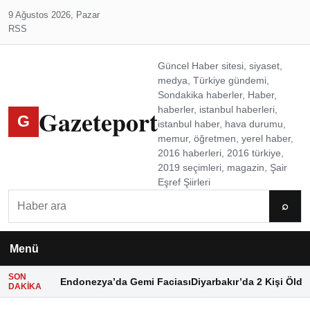
9 Ağustos 2026, Pazar
RSS
Güncel Haber sitesi, siyaset,
medya, Türkiye gündemi,
Sondakika haberler, Haber,
Gazeteport
haberler, istanbul haberleri,
G
istanbul haber, hava durumu,
memur, öğretmen, yerel haber,
2016 haberleri, 2016 türkiye,
2019 seçimleri, magazin, Şair
Eşref Şiirleri
Ara
⌕
Menü
SON
Endonezya’da Gemi Faciası
Diyarbakır’da 2 Kişi Öldü
DAKIKA