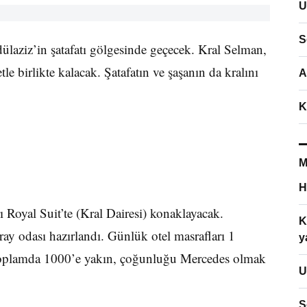
U
S
laziz’in şatafatı gölgesinde geçecek. Kral Selman,
e birlikte kalacak. Şatafatın ve şaşanın da kralını
A
K
M
H
 Royal Suit’te (Kral Dairesi) konaklayacak.
K
ray odası hazırlandı. Günlük otel masrafları 1
y
 toplamda 1000’e yakın, çoğunluğu Mercedes olmak
U
S