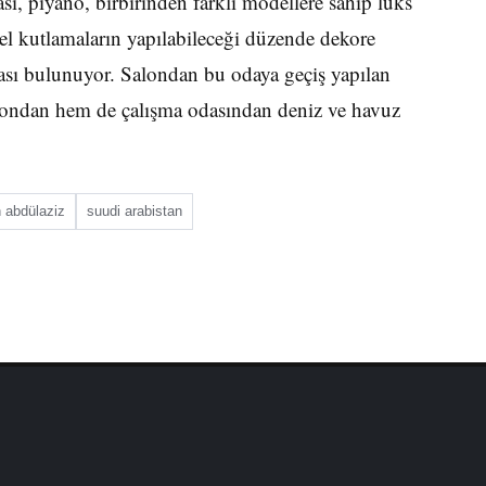
ı, piyano, birbirinden farklı modellere sahip lüks
zel kutlamaların yapılabileceği düzende dekore
dası bulunuyor. Salondan bu odaya geçiş yapılan
salondan hem de çalışma odasından deniz ve havuz
 abdülaziz
suudi arabistan