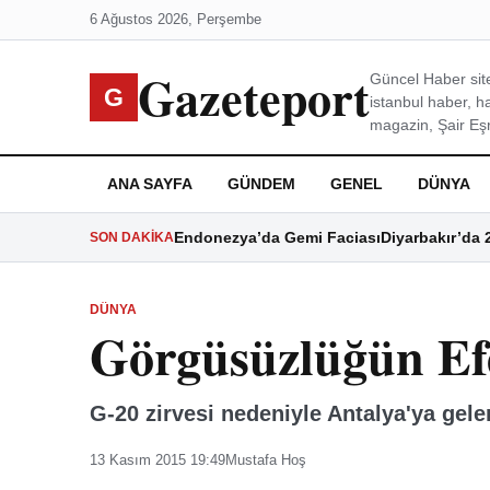
6 Ağustos 2026, Perşembe
Gazeteport
Güncel Haber site
G
istanbul haber, h
magazin, Şair Eşre
ANA SAYFA
GÜNDEM
GENEL
DÜNYA
Endonezya’da Gemi Faciası
Diyarbakır’da 
SON DAKIKA
DÜNYA
Görgüsüzlüğün Ef
G-20 zirvesi nedeniyle Antalya'ya gele
13 Kasım 2015 19:49
Mustafa Hoş