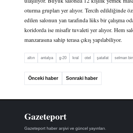
ulaşılıyor. Büyük salonda 12 kişilik yemek masas
oturma grupları yer alıyor. Tercih edildiğinde ö
edilen salonun yan tarafında lüks bir çalışma o
koridorda ise misafir tuvaleti yer alıyor. Hem 
manzarasına sahip terasa çıkış yapılabiliyor.
altın
antalya
g-20
kral
otel
şatafat
selman bin
Önceki haber
Sonraki haber
Gazeteport
Gazeteport haber arşivi ve güncel yayınları.