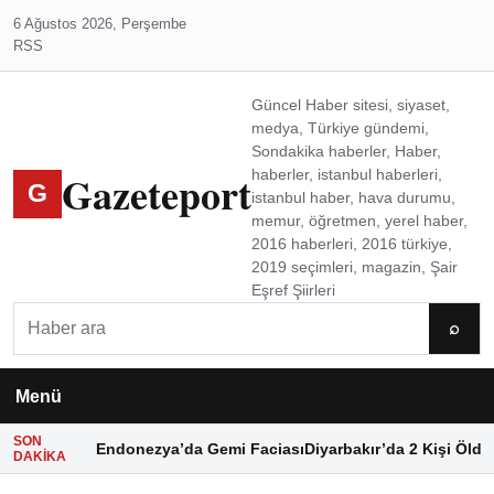
6 Ağustos 2026, Perşembe
RSS
Güncel Haber sitesi, siyaset,
medya, Türkiye gündemi,
Sondakika haberler, Haber,
Gazeteport
haberler, istanbul haberleri,
G
istanbul haber, hava durumu,
memur, öğretmen, yerel haber,
2016 haberleri, 2016 türkiye,
2019 seçimleri, magazin, Şair
Eşref Şiirleri
Ara
⌕
Menü
SON
Endonezya’da Gemi Faciası
Diyarbakır’da 2 Kişi Öldü
DAKIKA