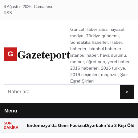
8 Ağustos 2026, Cumartesi
RSS
Güncel Haber sitesi, siyaset,
medya, Türkiye gündemi,
Sondakika haberler, Haber,
Gazeteport
haberler, istanbul haberleri,
G
istanbul haber, hava durumu,
memur, öğretmen, yerel haber,
2016 haberleri, 2016 türkiye,
2019 seçimleri, magazin, Şair
Eşref Şiirleri
Ara
⌕
Menü
SON
Endonezya’da Gemi Faciası
Diyarbakır’da 2 Kişi Öldü
DAKIKA