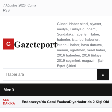
7 Ağustos 2026, Cuma
RSS
Güncel Haber sitesi, siyaset,
medya, Türkiye gündemi,
Sondakika haberler, Haber,
Gazeteport
haberler, istanbul haberleri,
G
istanbul haber, hava durumu,
memur, öğretmen, yerel haber,
2016 haberleri, 2016 türkiye,
2019 seçimleri, magazin, Şair
Eşref Şiirleri
Ara
⌕
Menü
SON
Endonezya’da Gemi Faciası
Diyarbakır’da 2 Kişi Öldü
DAKIKA