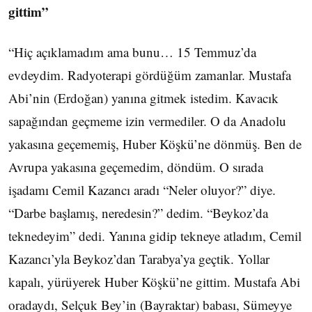
gittim”
“Hiç açıklamadım ama bunu… 15 Temmuz’da
evdeydim. Radyoterapi gördüğüm zamanlar. Mustafa
Abi’nin (Erdoğan) yanına gitmek istedim. Kavacık
sapağından geçmeme izin vermediler. O da Anadolu
yakasına geçememiş, Huber Köşkü’ne dönmüş. Ben de
Avrupa yakasına geçemedim, döndüm. O sırada
işadamı Cemil Kazancı aradı “Neler oluyor?” diye.
“Darbe başlamış, neredesin?” dedim. “Beykoz’da
teknedeyim” dedi. Yanına gidip tekneye atladım, Cemil
Kazancı’yla Beykoz’dan Tarabya’ya geçtik. Yollar
kapalı, yürüyerek Huber Köşkü’ne gittim. Mustafa Abi
oradaydı, Selçuk Bey’in (Bayraktar) babası, Sümeyye