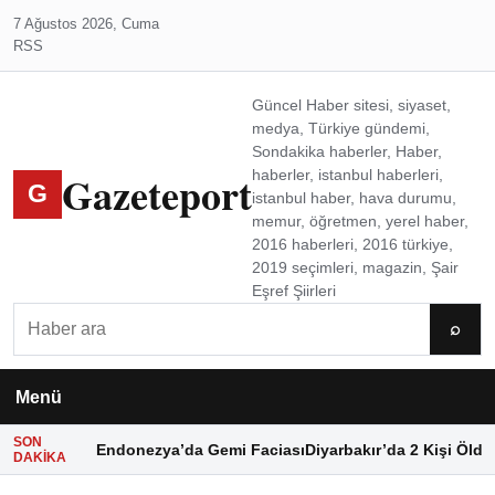
7 Ağustos 2026, Cuma
RSS
Güncel Haber sitesi, siyaset,
medya, Türkiye gündemi,
Sondakika haberler, Haber,
Gazeteport
haberler, istanbul haberleri,
G
istanbul haber, hava durumu,
memur, öğretmen, yerel haber,
2016 haberleri, 2016 türkiye,
2019 seçimleri, magazin, Şair
Eşref Şiirleri
Ara
⌕
Menü
SON
Endonezya’da Gemi Faciası
Diyarbakır’da 2 Kişi Öldü
DAKIKA