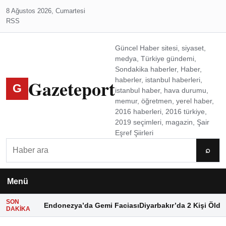
8 Ağustos 2026, Cumartesi
RSS
Güncel Haber sitesi, siyaset,
medya, Türkiye gündemi,
Sondakika haberler, Haber,
Gazeteport
haberler, istanbul haberleri,
G
istanbul haber, hava durumu,
memur, öğretmen, yerel haber,
2016 haberleri, 2016 türkiye,
2019 seçimleri, magazin, Şair
Eşref Şiirleri
Ara
⌕
Menü
SON
Endonezya’da Gemi Faciası
Diyarbakır’da 2 Kişi Öldü
DAKIKA