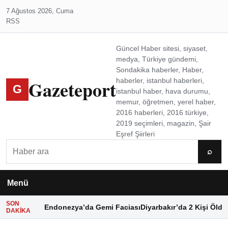
7 Ağustos 2026, Cuma
RSS
Güncel Haber sitesi, siyaset,
medya, Türkiye gündemi,
Sondakika haberler, Haber,
Gazeteport
haberler, istanbul haberleri,
G
istanbul haber, hava durumu,
memur, öğretmen, yerel haber,
2016 haberleri, 2016 türkiye,
2019 seçimleri, magazin, Şair
Eşref Şiirleri
Ara
⌕
Menü
SON
Endonezya’da Gemi Faciası
Diyarbakır’da 2 Kişi Öldü
DAKIKA