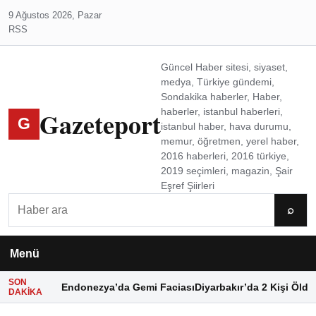
9 Ağustos 2026, Pazar
RSS
Güncel Haber sitesi, siyaset,
medya, Türkiye gündemi,
Sondakika haberler, Haber,
Gazeteport
haberler, istanbul haberleri,
G
istanbul haber, hava durumu,
memur, öğretmen, yerel haber,
2016 haberleri, 2016 türkiye,
2019 seçimleri, magazin, Şair
Eşref Şiirleri
Ara
⌕
Menü
SON
Endonezya’da Gemi Faciası
Diyarbakır’da 2 Kişi Öldü
DAKIKA