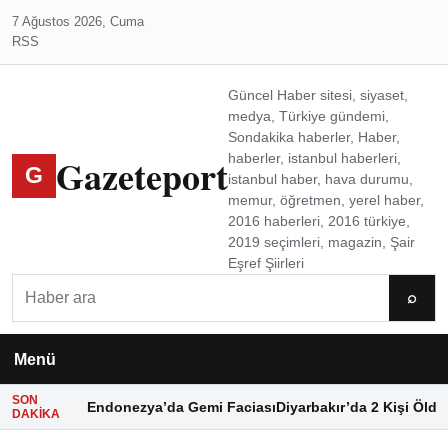
7 Ağustos 2026, Cuma
RSS
Güncel Haber sitesi, siyaset,
medya, Türkiye gündemi,
Sondakika haberler, Haber,
Gazeteport
haberler, istanbul haberleri,
G
istanbul haber, hava durumu,
memur, öğretmen, yerel haber,
2016 haberleri, 2016 türkiye,
2019 seçimleri, magazin, Şair
Eşref Şiirleri
Ara
⌕
Menü
SON
Endonezya’da Gemi Faciası
Diyarbakır’da 2 Kişi Öldü
DAKIKA