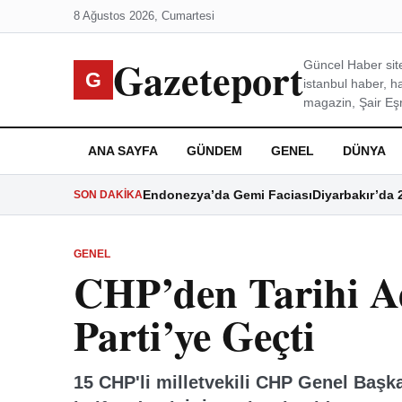
8 Ağustos 2026, Cumartesi
Gazeteport
Güncel Haber site
G
istanbul haber, h
magazin, Şair Eşre
ANA SAYFA
GÜNDEM
GENEL
DÜNYA
Endonezya’da Gemi Faciası
Diyarbakır’da 
SON DAKIKA
GENEL
CHP’den Tarihi A
Parti’ye Geçti
15 CHP'li milletvekili CHP Genel Başk