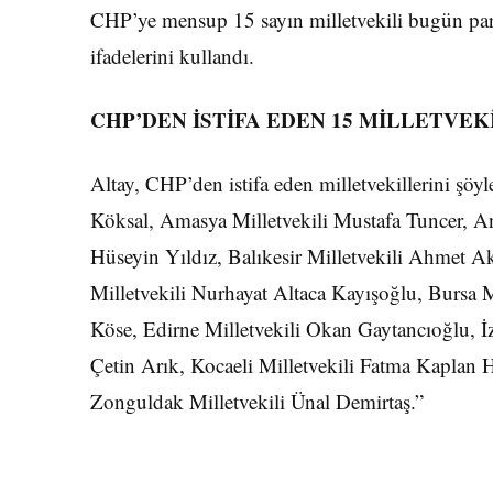
CHP’ye mensup 15 sayın milletvekili bugün partim
ifadelerini kullandı.
CHP’DEN İSTİFA EDEN 15 MİLLETVEK
Altay, CHP’den istifa eden milletvekillerini şöyl
Köksal, Amasya Milletvekili Mustafa Tuncer, Ank
Hüseyin Yıldız, Balıkesir Milletvekili Ahmet A
Milletvekili Nurhayat Altaca Kayışoğlu, Bursa 
Köse, Edirne Milletvekili Okan Gaytancıoğlu, İzm
Çetin Arık, Kocaeli Milletvekili Fatma Kaplan H
Zonguldak Milletvekili Ünal Demirtaş.”