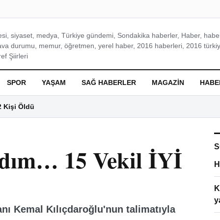
si, siyaset, medya, Türkiye gündemi, Sondakika haberler, Haber, haberl
ava durumu, memur, öğretmen, yerel haber, 2016 haberleri, 2016 türkiy
f Şiirleri
SPOR
YAŞAM
SAĞ HABERLER
MAGAZIN
HABE
2 Kişi Öldü
S
dım… 15 Vekil İYİ
H
K
y
anı Kemal Kılıçdaroğlu'nun talimatıyla