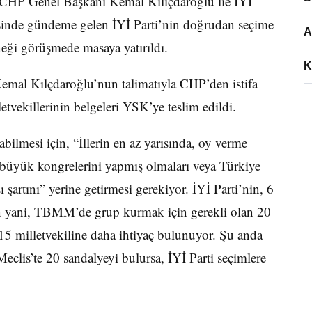
di. CHP Genel Başkanı Kemal Kılıçdaroğlu lie İYİ
sinde gündeme gelen İYİ Parti’nin doğrudan seçime
A
neği görüşmede masaya yatırıldı.
K
mal Kılçdaroğlu’nun talimatıyla CHP’den istifa
lletvekillerinin belgeleri YSK’ye teslim edildi.
bilmesi için, “İllerin en az yarısında, oy verme
e büyük kongrelerini yapmış olmaları veya Türkiye
artını” yerine getirmesi gerekiyor. İYİ Parti’nin, 6
n yani, TBMM’de grup kurmak için gerekli olan 20
az 15 milletvekiline daha ihtiyaç bulunuyor. Şu anda
Meclis’te 20 sandalyeyi bulursa, İYİ Parti seçimlere