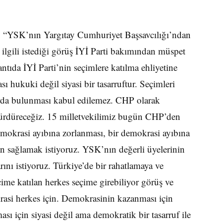
, “YSK’nın Yargıtay Cumhuriyet Başsavcılığı’ndan
le ilgili istediği görüş İYİ Parti bakımından müspet
ntıda İYİ Parti’nin seçimlere katılma ehliyetine
ı hukuki değil siyasi bir tasarruftur. Seçimleri
larda bulunması kabul edilemez. CHP olarak
sürdüreceğiz. 15 milletvekilimiz bugün CHP’den
 demokrasi ayıbına zorlanması, bir demokrasi ayıbına
n sağlamak istiyoruz. YSK’nın değerli üyelerinin
nı istiyoruz. Türkiye’de bir rahatlamaya ve
me katılan herkes seçime girebiliyor görüş ve
rasi herkes için. Demokrasinin kazanması için
ası için siyasi değil ama demokratik bir tasarruf ile