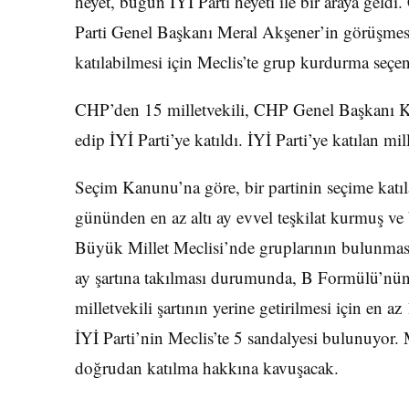
heyet, bugün İYİ Parti heyeti ile bir araya gel
Parti Genel Başkanı Meral Akşener’in görüşme
katılabilmesi için Meclis’te grup kurdurma seçe
CHP’den 15 milletvekili, CHP Genel Başkanı Ke
edip İYİ Parti’ye katıldı. İYİ Parti’ye katılan mi
Seçim Kanunu’na göre, bir partinin seçime katıla
gününden en az altı ay evvel teşkilat kurmuş v
Büyük Millet Meclisi’nde gruplarının bulunması ş
ay şartına takılması durumunda, B Formülü’nü
milletvekili şartının yerine getirilmesi için en 
İYİ Parti’nin Meclis’te 5 sandalyesi bulunuyor. 
doğrudan katılma hakkına kavuşacak.