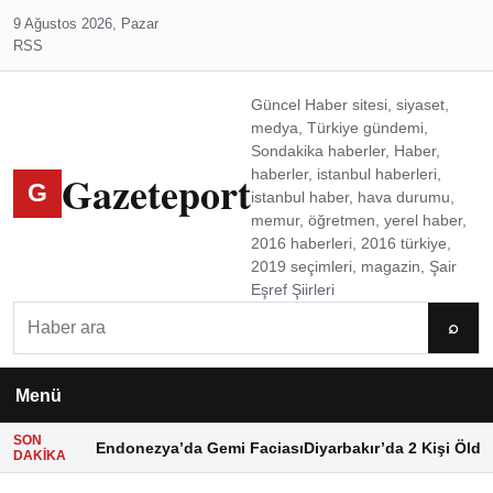
9 Ağustos 2026, Pazar
RSS
Güncel Haber sitesi, siyaset,
medya, Türkiye gündemi,
Sondakika haberler, Haber,
Gazeteport
haberler, istanbul haberleri,
G
istanbul haber, hava durumu,
memur, öğretmen, yerel haber,
2016 haberleri, 2016 türkiye,
2019 seçimleri, magazin, Şair
Eşref Şiirleri
Ara
⌕
Menü
SON
Endonezya’da Gemi Faciası
Diyarbakır’da 2 Kişi Öldü
DAKIKA