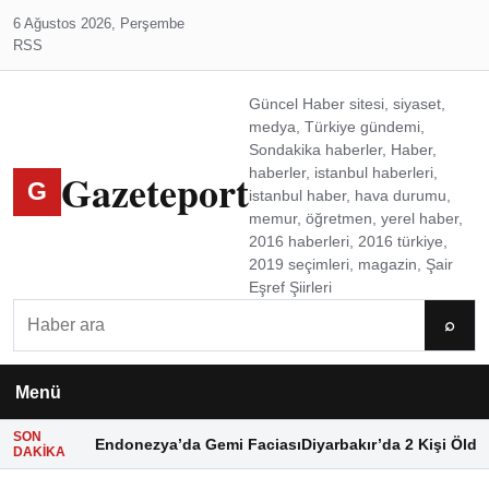
6 Ağustos 2026, Perşembe
RSS
Güncel Haber sitesi, siyaset,
medya, Türkiye gündemi,
Sondakika haberler, Haber,
Gazeteport
haberler, istanbul haberleri,
G
istanbul haber, hava durumu,
memur, öğretmen, yerel haber,
2016 haberleri, 2016 türkiye,
2019 seçimleri, magazin, Şair
Eşref Şiirleri
Ara
⌕
Menü
SON
Endonezya’da Gemi Faciası
Diyarbakır’da 2 Kişi Öldü
DAKIKA