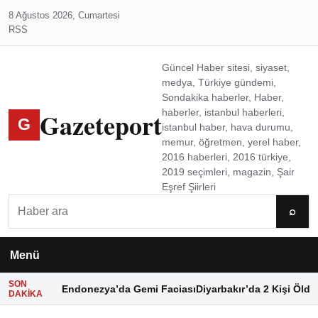
8 Ağustos 2026, Cumartesi
RSS
Güncel Haber sitesi, siyaset,
medya, Türkiye gündemi,
Sondakika haberler, Haber,
Gazeteport
haberler, istanbul haberleri,
G
istanbul haber, hava durumu,
memur, öğretmen, yerel haber,
2016 haberleri, 2016 türkiye,
2019 seçimleri, magazin, Şair
Eşref Şiirleri
Ara
⌕
Menü
SON
Endonezya’da Gemi Faciası
Diyarbakır’da 2 Kişi Öldü
DAKIKA