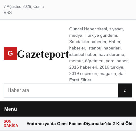
7 Ağustos 2026, Cuma
RSS
Güncel Haber sitesi, siyaset,
medya, Türkiye gündemi,
Sondakika haberler, Haber,
Gazeteport
haberler, istanbul haberleri,
G
istanbul haber, hava durumu,
memur, öğretmen, yerel haber,
2016 haberleri, 2016 türkiye,
2019 seçimleri, magazin, Şair
Eşref Şiirleri
Ara
⌕
Menü
SON
Endonezya’da Gemi Faciası
Diyarbakır’da 2 Kişi Öldü
DAKIKA