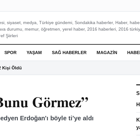
si, siyaset, medya, Türkiye gündemi, Sondakika haberler, Haber, haberl
ava durumu, memur, öğretmen, yerel haber, 2016 haberleri, 2016 türkiy
f Şiirleri
SPOR
YAŞAM
SAĞ HABERLER
MAGAZIN
HABE
2 Kişi Öldü
S
Bunu Görmez”
H
edyen Erdoğan'ı böyle ti'ye aldı
K
y