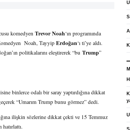
U
S
A
Trevor Noah
ucusu komedyen
‘ın programında
Erdoğan
. Komedyen Noah, Tayyip
‘ı ti’ye aldı.
K
Trump
n’ın politikalarını eleştirerek “bu
”
M
H
ine binlerce odalı bir saray yaptırdığına dikkat
K
 geçerek “Umarım Trump bunu görmez” dedi.
y
U
ına ilişkin sözlerine dikkat çekti ve 15 Temmuz
hatırlattı.
S