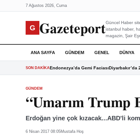
7 Ağustos 2026, Cuma
Gazeteport
Güncel Haber site
G
istanbul haber, h
magazin, Şair Eşre
ANA SAYFA
GÜNDEM
GENEL
DÜNYA
Endonezya’da Gemi Faciası
Diyarbakır’da 
SON DAKIKA
GÜNDEM
“Umarım Trump 
Erdoğan yine çok kızacak...ABD'li kom
6 Nisan 2017 08:05
Mustafa Hoş