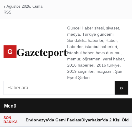
7 Ağustos 2026, Cuma
RSS
Güncel Haber sitesi, siyaset,
medya, Türkiye gündemi,
Sondakika haberler, Haber,
Gazeteport
haberler, istanbul haberleri,
G
istanbul haber, hava durumu,
memur, öğretmen, yerel haber,
2016 haberleri, 2016 türkiye,
2019 seçimleri, magazin, Şair
Eşref Şiirleri
Ara
⌕
Menü
SON
Endonezya’da Gemi Faciası
Diyarbakır’da 2 Kişi Öldü
DAKIKA