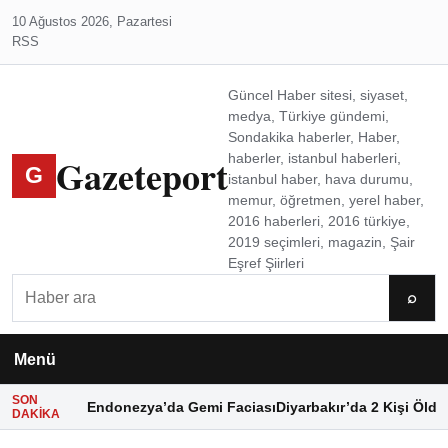
10 Ağustos 2026, Pazartesi
RSS
Güncel Haber sitesi, siyaset,
medya, Türkiye gündemi,
Sondakika haberler, Haber,
Gazeteport
haberler, istanbul haberleri,
G
istanbul haber, hava durumu,
memur, öğretmen, yerel haber,
2016 haberleri, 2016 türkiye,
2019 seçimleri, magazin, Şair
Eşref Şiirleri
Ara
⌕
Menü
SON
Endonezya’da Gemi Faciası
Diyarbakır’da 2 Kişi Öldü
DAKIKA