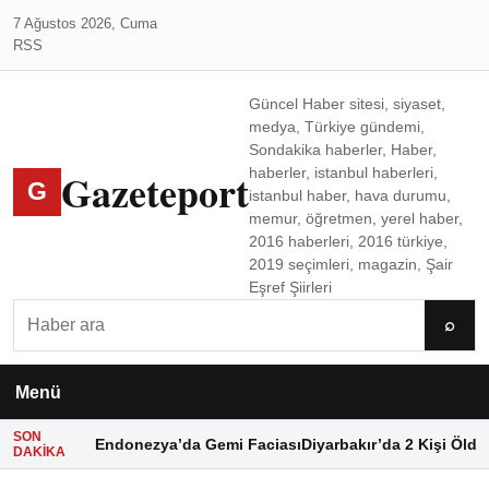
7 Ağustos 2026, Cuma
RSS
Güncel Haber sitesi, siyaset,
medya, Türkiye gündemi,
Sondakika haberler, Haber,
Gazeteport
haberler, istanbul haberleri,
G
istanbul haber, hava durumu,
memur, öğretmen, yerel haber,
2016 haberleri, 2016 türkiye,
2019 seçimleri, magazin, Şair
Eşref Şiirleri
Ara
⌕
Menü
SON
Endonezya’da Gemi Faciası
Diyarbakır’da 2 Kişi Öldü
DAKIKA