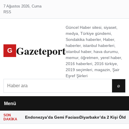
7 Ağustos 2026, Cuma
RSS
Güncel Haber sitesi, siyaset,
medya, Türkiye gündemi,
Sondakika haberler, Haber,
Gazeteport
haberler, istanbul haberleri,
G
istanbul haber, hava durumu,
memur, öğretmen, yerel haber,
2016 haberleri, 2016 türkiye,
2019 seçimleri, magazin, Şair
Eşref Şiirleri
Ara
⌕
Menü
SON
Endonezya’da Gemi Faciası
Diyarbakır’da 2 Kişi Öldü
DAKIKA