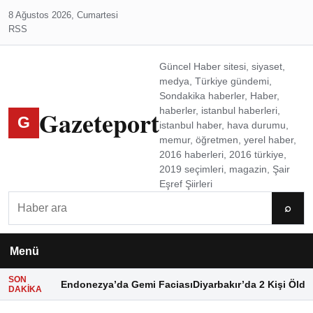
8 Ağustos 2026, Cumartesi
RSS
Güncel Haber sitesi, siyaset,
medya, Türkiye gündemi,
Sondakika haberler, Haber,
Gazeteport
haberler, istanbul haberleri,
G
istanbul haber, hava durumu,
memur, öğretmen, yerel haber,
2016 haberleri, 2016 türkiye,
2019 seçimleri, magazin, Şair
Eşref Şiirleri
Ara
⌕
Menü
SON
Endonezya’da Gemi Faciası
Diyarbakır’da 2 Kişi Öldü
DAKIKA