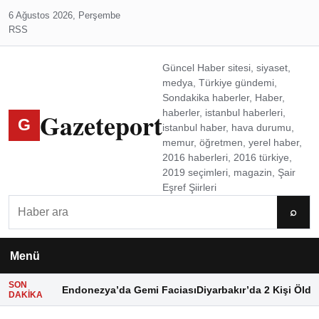
6 Ağustos 2026, Perşembe
RSS
Güncel Haber sitesi, siyaset,
medya, Türkiye gündemi,
Sondakika haberler, Haber,
Gazeteport
haberler, istanbul haberleri,
G
istanbul haber, hava durumu,
memur, öğretmen, yerel haber,
2016 haberleri, 2016 türkiye,
2019 seçimleri, magazin, Şair
Eşref Şiirleri
Ara
⌕
Menü
SON
Endonezya’da Gemi Faciası
Diyarbakır’da 2 Kişi Öldü
DAKIKA