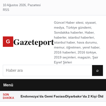
10 Ağustos 2026, Pazartesi
RSS
Güncel Haber sitesi, siyaset,
medya, Türkiye gündemi,
Sondakika haberler, Haber,
Gazeteport
haberler, istanbul haberleri,
G
istanbul haber, hava durumu,
memur, öğretmen, yerel haber,
2016 haberleri, 2016 türkiye,
2019 seçimleri, magazin, Şair
Eşref Şiirleri
Ara
⌕
Menü
SON
Endonezya’da Gemi Faciası
Diyarbakır’da 2 Kişi Öldü
DAKIKA