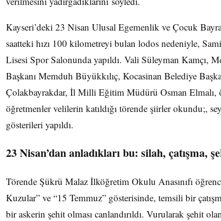
verilmesini yadırgadıklarını söyledi.
Kayseri’deki 23 Nisan Ulusal Egemenlik ve Çocuk Bayra
saatteki hızı 100 kilometreyi bulan lodos nedeniyle, Sa
Lisesi Spor Salonunda yapıldı. Vali Süleyman Kamçı, Me
Başkanı Memduh Büyükkılıç, Kocasinan Belediye Başk
Çolakbayrakdar, İl Milli Eğitim Müdürü Osman Elmalı, ö
öğretmenler velilerin katıldığı törende şiirler okundu;, 
gösterileri yapıldı.
23 Nisan’dan anladıkları bu: silah, çatışma, şe
Törende Şükrü Malaz İlköğretim Okulu Anasınıfı öğrenci
Kuzular” ve “15 Temmuz” gösterisinde, temsili bir çatışm
bir askerin şehit olması canlandırıldı. Vurularak şehit ol