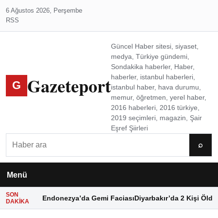
6 Ağustos 2026, Perşembe
RSS
Güncel Haber sitesi, siyaset,
medya, Türkiye gündemi,
Sondakika haberler, Haber,
Gazeteport
haberler, istanbul haberleri,
G
istanbul haber, hava durumu,
memur, öğretmen, yerel haber,
2016 haberleri, 2016 türkiye,
2019 seçimleri, magazin, Şair
Eşref Şiirleri
Ara
⌕
Menü
SON
Endonezya’da Gemi Faciası
Diyarbakır’da 2 Kişi Öldü
DAKIKA