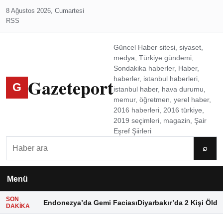
8 Ağustos 2026, Cumartesi
RSS
Güncel Haber sitesi, siyaset,
medya, Türkiye gündemi,
Sondakika haberler, Haber,
Gazeteport
haberler, istanbul haberleri,
G
istanbul haber, hava durumu,
memur, öğretmen, yerel haber,
2016 haberleri, 2016 türkiye,
2019 seçimleri, magazin, Şair
Eşref Şiirleri
Ara
⌕
Menü
SON
Endonezya’da Gemi Faciası
Diyarbakır’da 2 Kişi Öldü
DAKIKA