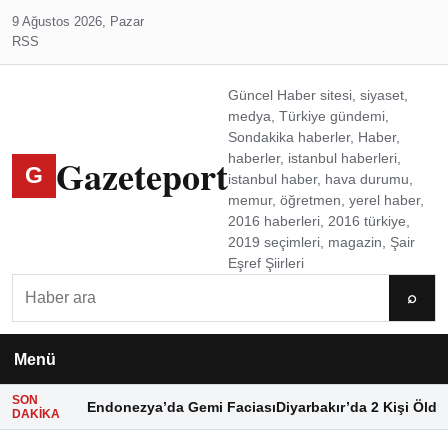
9 Ağustos 2026, Pazar
RSS
Güncel Haber sitesi, siyaset,
medya, Türkiye gündemi,
Sondakika haberler, Haber,
Gazeteport
haberler, istanbul haberleri,
G
istanbul haber, hava durumu,
memur, öğretmen, yerel haber,
2016 haberleri, 2016 türkiye,
2019 seçimleri, magazin, Şair
Eşref Şiirleri
Ara
⌕
Menü
SON
Endonezya’da Gemi Faciası
Diyarbakır’da 2 Kişi Öldü
DAKIKA