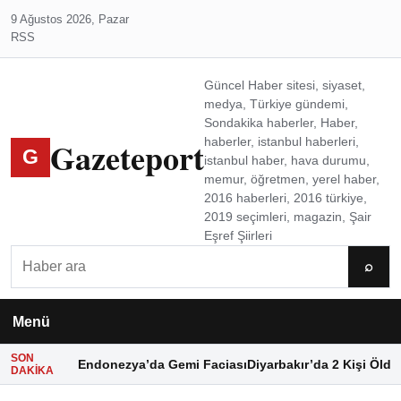
9 Ağustos 2026, Pazar
RSS
Güncel Haber sitesi, siyaset,
medya, Türkiye gündemi,
Sondakika haberler, Haber,
Gazeteport
haberler, istanbul haberleri,
G
istanbul haber, hava durumu,
memur, öğretmen, yerel haber,
2016 haberleri, 2016 türkiye,
2019 seçimleri, magazin, Şair
Eşref Şiirleri
Ara
⌕
Menü
SON
Endonezya’da Gemi Faciası
Diyarbakır’da 2 Kişi Öldü
DAKIKA