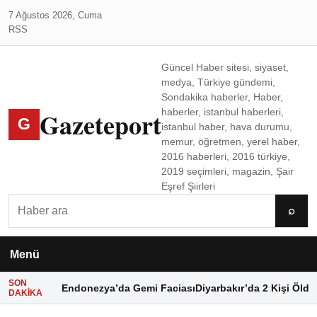
7 Ağustos 2026, Cuma
RSS
Güncel Haber sitesi, siyaset,
medya, Türkiye gündemi,
Sondakika haberler, Haber,
Gazeteport
haberler, istanbul haberleri,
G
istanbul haber, hava durumu,
memur, öğretmen, yerel haber,
2016 haberleri, 2016 türkiye,
2019 seçimleri, magazin, Şair
Eşref Şiirleri
Ara
⌕
Menü
SON
Endonezya’da Gemi Faciası
Diyarbakır’da 2 Kişi Öldü
DAKIKA