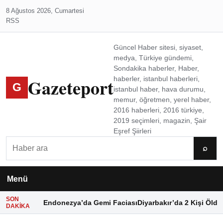
8 Ağustos 2026, Cumartesi
RSS
Güncel Haber sitesi, siyaset,
medya, Türkiye gündemi,
Sondakika haberler, Haber,
Gazeteport
haberler, istanbul haberleri,
G
istanbul haber, hava durumu,
memur, öğretmen, yerel haber,
2016 haberleri, 2016 türkiye,
2019 seçimleri, magazin, Şair
Eşref Şiirleri
Ara
⌕
Menü
SON
Endonezya’da Gemi Faciası
Diyarbakır’da 2 Kişi Öldü
DAKIKA