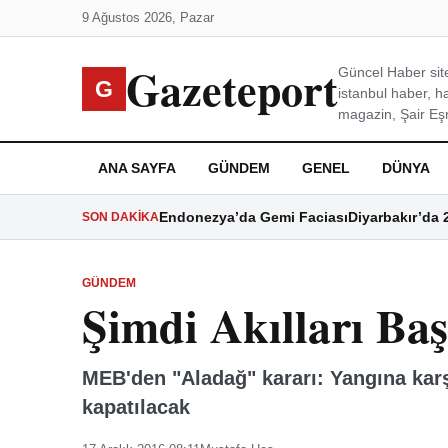
9 Ağustos 2026, Pazar
Gazeteport
Güncel Haber site
G
istanbul haber, h
magazin, Şair Eşre
ANA SAYFA
GÜNDEM
GENEL
DÜNYA
Endonezya’da Gemi Faciası
Diyarbakır’da 
SON DAKIKA
GÜNDEM
Şimdi Akılları Baş
MEB'den "Aladağ" kararı: Yangına karşı
kapatılacak