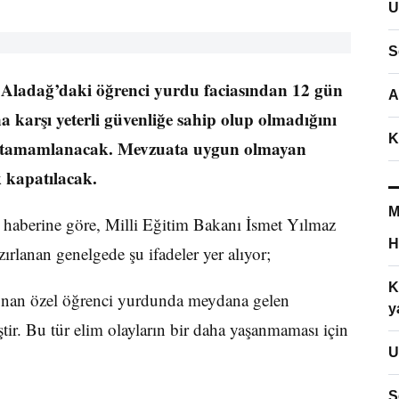
U
S
 Aladağ’daki öğrenci yurdu faciasından 12 gün
A
a karşı yeterli güvenliğe sahip olup olmadığını
K
lerce tamamlanacak. Mevzuata uygun olmayan
ak kapatılacak.
M
haberine göre, Milli Eğitim Bakanı İsmet Yılmaz
H
ırlanan genelgede şu ifadeler yer alıyor;
K
lunan özel öğrenci yurdunda meydana gelen
y
tir. Bu tür elim olayların bir daha yaşanmaması için
U
S