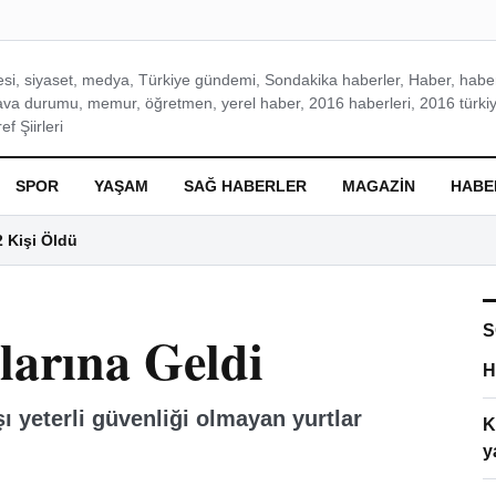
si, siyaset, medya, Türkiye gündemi, Sondakika haberler, Haber, haberl
ava durumu, memur, öğretmen, yerel haber, 2016 haberleri, 2016 türkiy
f Şiirleri
SPOR
YAŞAM
SAĞ HABERLER
MAGAZIN
HABE
2 Kişi Öldü
S
larına Geldi
H
 yeterli güvenliği olmayan yurtlar
K
y