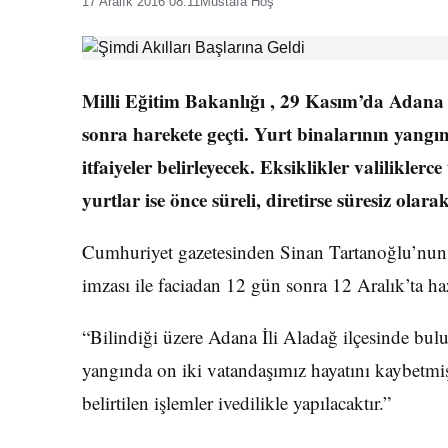
17 Aralık 2016 08:11
Mustafa Hoş
Milli Eğitim Bakanlığı , 29 Kasım’da Adana
sonra harekete geçti. Yurt binalarının yangın
itfaiyeler belirleyecek. Eksiklikler valilik
yurtlar ise önce süreli, diretirse süresiz olar
Cumhuriyet gazetesinden Sinan Tartanoğlu’nun 
imzası ile faciadan 12 gün sonra 12 Aralık’ta haz
“Bilindiği üzere Adana İli Aladağ ilçesinde bu
yangında on iki vatandaşımız hayatını kaybetmiş
belirtilen işlemler ivedilikle yapılacaktır.”