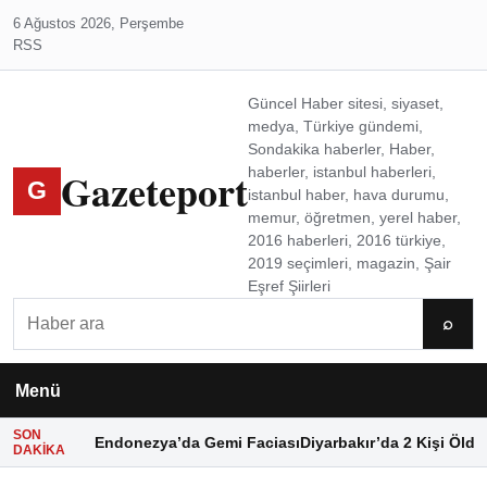
6 Ağustos 2026, Perşembe
RSS
Güncel Haber sitesi, siyaset,
medya, Türkiye gündemi,
Sondakika haberler, Haber,
Gazeteport
haberler, istanbul haberleri,
G
istanbul haber, hava durumu,
memur, öğretmen, yerel haber,
2016 haberleri, 2016 türkiye,
2019 seçimleri, magazin, Şair
Eşref Şiirleri
Ara
⌕
Menü
SON
Endonezya’da Gemi Faciası
Diyarbakır’da 2 Kişi Öldü
DAKIKA