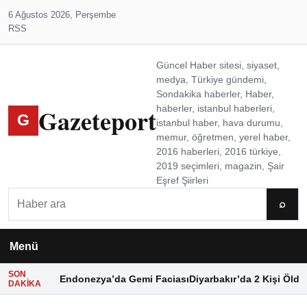
6 Ağustos 2026, Perşembe
RSS
Güncel Haber sitesi, siyaset,
medya, Türkiye gündemi,
Sondakika haberler, Haber,
Gazeteport
haberler, istanbul haberleri,
G
istanbul haber, hava durumu,
memur, öğretmen, yerel haber,
2016 haberleri, 2016 türkiye,
2019 seçimleri, magazin, Şair
Eşref Şiirleri
Ara
⌕
Menü
SON
Endonezya’da Gemi Faciası
Diyarbakır’da 2 Kişi Öldü
DAKIKA