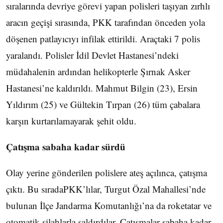
sıralarında devriye görevi yapan polisleri taşıyan zırhlı
aracın geçişi sırasında, PKK tarafından önceden yola
döşenen patlayıcıyı infilak ettirildi. Araçtaki 7 polis
yaralandı. Polisler İdil Devlet Hastanesi’ndeki
müdahalenin ardından helikopterle Şırnak Asker
Hastanesi’ne kaldırıldı. Mahmut Bilgin (23), Ersin
Yıldırım (25) ve Gültekin Tırpan (26) tüm çabalara
karşın kurtarılamayarak şehit oldu.
Çatışma sabaha kadar sürdü
Olay yerine gönderilen polislere ateş açılınca, çatışma
çıktı. Bu sıradaPKK’lılar, Turgut Özal Mahallesi’nde
bulunan İlçe Jandarma Komutanlığı’na da roketatar ve
otomatik silahlarla saldırdılar. Çatışmalar sabaha kadar