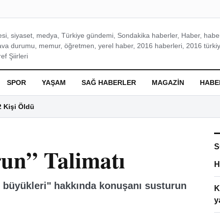
si, siyaset, medya, Türkiye gündemi, Sondakika haberler, Haber, haberl
ava durumu, memur, öğretmen, yerel haber, 2016 haberleri, 2016 türkiy
f Şiirleri
SPOR
YAŞAM
SAĞ HABERLER
MAGAZIN
HABE
2 Kişi Öldü
S
un” Talimatı
H
t büyükleri" hakkında konuşanı susturun
K
y