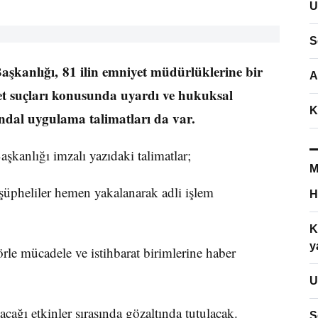
U
S
kanlığı, 81 ilin emniyet müdürlüklerine bir
A
et suçları konusunda uyardı ve hukuksal
K
andal uygulama talimatları da var.
kanlığı imzalı yazıdaki talimatlar;
M
şüpheliler hemen yakalanarak adli işlem
H
K
y
örle mücadele ve istihbarat birimlerine haber
U
lacağı etkinler sırasında gözaltında tutulacak.
S