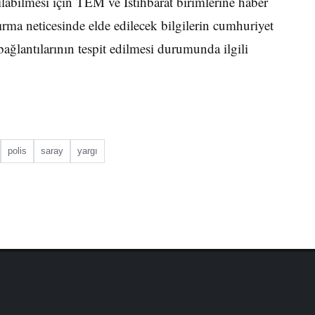
ılabilmesi için TEM ve İstihbarat birimlerine haber
ştırma neticesinde elde edilecek bilgilerin cumhuriyet
 bağlantılarının tespit edilmesi durumunda ilgili
polis
saray
yargı