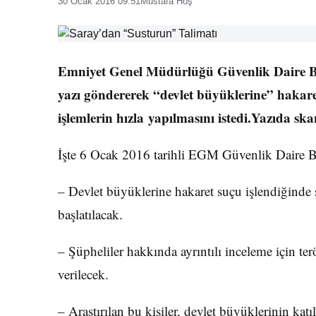
30 Ocak 2016 09:51
Mustafa Hoş
Emniyet Genel Müdürlüğü Güvenlik Daire Baş
yazı göndererek “devlet büyüklerine” hakar
işlemlerin hızla yapılmasını istedi.Yazıda sk
İşte 6 Ocak 2016 tarihli EGM Güvenlik Daire Baş
– Devlet büyüklerine hakaret suçu işlendiğinde 
başlatılacak.
– Şüpheliler hakkında ayrıntılı inceleme için ter
verilecek.
– Araştırılan bu kişiler, devlet büyüklerinin katı