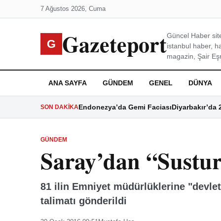
7 Ağustos 2026, Cuma
Gazeteport
Güncel Haber site
G
istanbul haber, h
magazin, Şair Eşre
ANA SAYFA
GÜNDEM
GENEL
DÜNYA
Endonezya’da Gemi Faciası
Diyarbakır’da 
SON DAKIKA
GÜNDEM
Saray’dan “Sustur
81 ilin Emniyet müdürlüklerine "devle
talimatı gönderildi