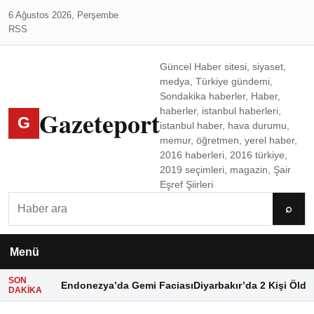
6 Ağustos 2026, Perşembe
RSS
Güncel Haber sitesi, siyaset,
medya, Türkiye gündemi,
Sondakika haberler, Haber,
Gazeteport
haberler, istanbul haberleri,
G
istanbul haber, hava durumu,
memur, öğretmen, yerel haber,
2016 haberleri, 2016 türkiye,
2019 seçimleri, magazin, Şair
Eşref Şiirleri
Ara
⌕
Menü
SON
Endonezya’da Gemi Faciası
Diyarbakır’da 2 Kişi Öldü
DAKIKA