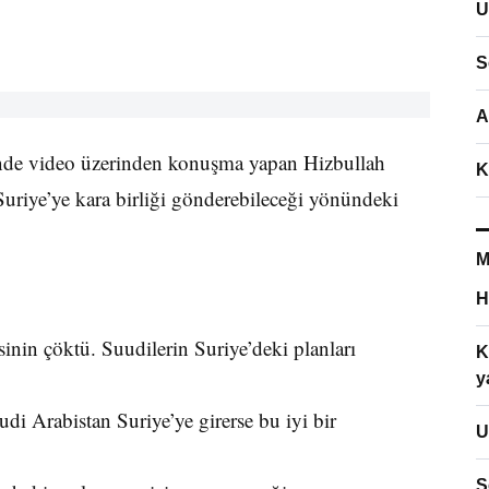
U
S
A
’nde video üzerinden konuşma yapan Hizbullah
K
Suriye’ye kara birliği gönderebileceği yönündeki
M
H
inin çöktü. Suudilerin Suriye’deki planları
K
y
di Arabistan Suriye’ye girerse bu iyi bir
U
S