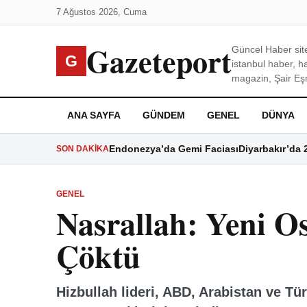
7 Ağustos 2026, Cuma
Gazeteport
Güncel Haber site
G
istanbul haber, h
magazin, Şair Eşre
ANA SAYFA
GÜNDEM
GENEL
DÜNYA
Endonezya’da Gemi Faciası
Diyarbakır’da 
SON DAKIKA
GENEL
Nasrallah: Yeni O
Çöktü
Hizbullah lideri, ABD, Arabistan ve Tü