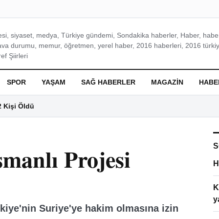
si, siyaset, medya, Türkiye gündemi, Sondakika haberler, Haber, haberl
ava durumu, memur, öğretmen, yerel haber, 2016 haberleri, 2016 türkiy
f Şiirleri
SPOR
YAŞAM
SAĞ HABERLER
MAGAZIN
HABE
2 Kişi Öldü
S
smanlı Projesi
H
K
y
rkiye'nin Suriye'ye hakim olmasına izin