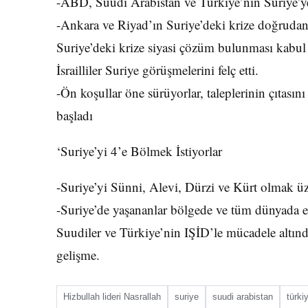
-ABD, Suudi Arabistan ve Türkiye’nin Suriye’y
-Ankara ve Riyad’ın Suriye’deki krize doğrudan
Suriye’deki krize siyasi çözüm bulunması kabul
İsrailliler Suriye görüşmelerini felç etti.
-Ön koşullar öne sürüyorlar, taleplerinin çıtasın
başladı
‘Suriye’yi 4’e Bölmek İstiyorlar
-Suriye’yi Sünni, Alevi, Dürzi ve Kürt olmak üze
-Suriye’de yaşananlar bölgede ve tüm dünyada etk
Suudiler ve Türkiye’nin IŞİD’le mücadele altınd
gelişme.
Hizbullah lideri Nasrallah
suriye
suudi arabistan
türki