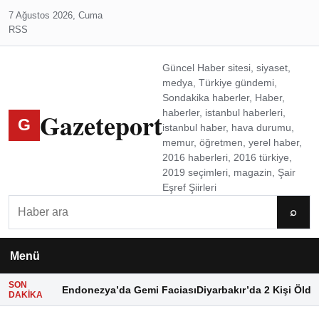
7 Ağustos 2026, Cuma
RSS
Güncel Haber sitesi, siyaset,
medya, Türkiye gündemi,
Sondakika haberler, Haber,
Gazeteport
haberler, istanbul haberleri,
G
istanbul haber, hava durumu,
memur, öğretmen, yerel haber,
2016 haberleri, 2016 türkiye,
2019 seçimleri, magazin, Şair
Eşref Şiirleri
Ara
⌕
Menü
SON
Endonezya’da Gemi Faciası
Diyarbakır’da 2 Kişi Öldü
DAKIKA