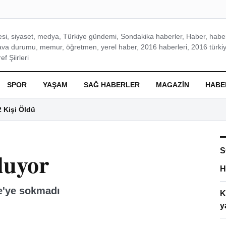
si, siyaset, medya, Türkiye gündemi, Sondakika haberler, Haber, haberl
ava durumu, memur, öğretmen, yerel haber, 2016 haberleri, 2016 türkiy
f Şiirleri
SPOR
YAŞAM
SAĞ HABERLER
MAGAZIN
HABE
2 Kişi Öldü
S
luyor
H
e'ye sokmadı
K
y