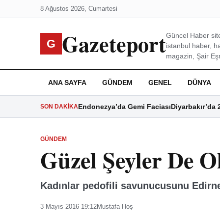
8 Ağustos 2026, Cumartesi
Gazeteport
Güncel Haber site
G
istanbul haber, h
magazin, Şair Eşre
ANA SAYFA
GÜNDEM
GENEL
DÜNYA
Endonezya’da Gemi Faciası
Diyarbakır’da 
SON DAKIKA
GÜNDEM
Güzel Şeyler De O
Kadınlar pedofili savunucusunu Edirn
3 Mayıs 2016 19:12
Mustafa Hoş