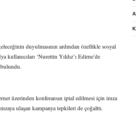
A
K
geleceğinin duyulmasının ardından özellikle sosyal
 kullanıcıları ‘Nurettin Yıldız’ı Edirne’de
a bulundu.
net üzerinden konferansın iptal edilmesi için imza
imzaya ulaşan kampanya tepkileri de çoğalttı.