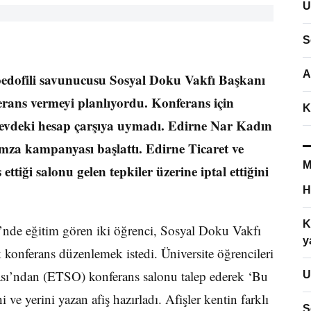
U
S
A
 pedofili savunucusu Sosyal Doku Vakfı Başkanı
erans vermeyi planlıyordu. Konferans için
K
cak evdeki hesap çarşıya uymadı. Edirne Nar Kadın
imza kampanyası başlattı. Edirne Ticaret ve
M
ttiği salonu gelen tepkiler üzerine iptal ettiğini
H
K
si’nde eğitim gören iki öğrenci, Sosyal Doku Vakfı
y
 konferans düzenlemek istedi. Üniversite öğrencileri
ası’ndan (ETSO) konferans salonu talep ederek ‘Bu
U
e yerini yazan afiş hazırladı. Afişler kentin farklı
S