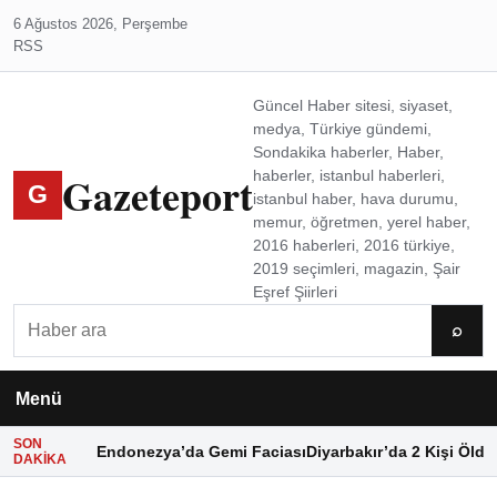
6 Ağustos 2026, Perşembe
RSS
Güncel Haber sitesi, siyaset,
medya, Türkiye gündemi,
Sondakika haberler, Haber,
Gazeteport
haberler, istanbul haberleri,
G
istanbul haber, hava durumu,
memur, öğretmen, yerel haber,
2016 haberleri, 2016 türkiye,
2019 seçimleri, magazin, Şair
Eşref Şiirleri
Ara
⌕
Menü
SON
Endonezya’da Gemi Faciası
Diyarbakır’da 2 Kişi Öldü
DAKIKA