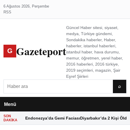
6 Ağustos 2026, Perşembe
RSS
Güncel Haber sitesi, siyaset,
medya, Türkiye gündemi,
Sondakika haberler, Haber,
Gazeteport
haberler, istanbul haberleri,
G
istanbul haber, hava durumu,
memur, öğretmen, yerel haber,
2016 haberleri, 2016 türkiye,
2019 seçimleri, magazin, Şair
Eşref Şiirleri
Ara
⌕
Menü
SON
Endonezya’da Gemi Faciası
Diyarbakır’da 2 Kişi Öldü
DAKIKA