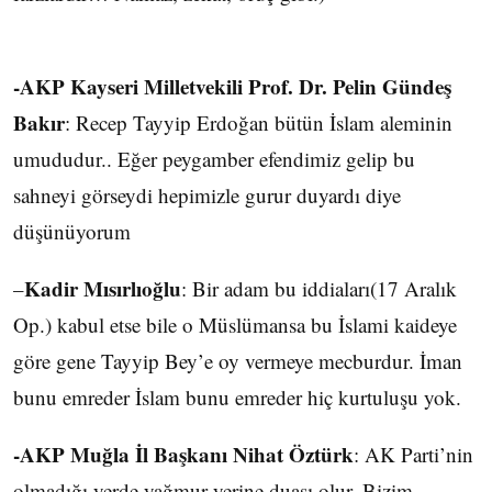
-AKP Kayseri Milletvekili Prof. Dr. Pelin Gündeş
Bakır
: Recep Tayyip Erdoğan bütün İslam aleminin
umududur.. Eğer peygamber efendimiz gelip bu
sahneyi görseydi hepimizle gurur duyardı diye
düşünüyorum
Kadir Mısırlıoğlu
–
: Bir adam bu iddiaları(17 Aralık
Op.) kabul etse bile o Müslümansa bu İslami kaideye
göre gene Tayyip Bey’e oy vermeye mecburdur. İman
bunu emreder İslam bunu emreder hiç kurtuluşu yok.
-AKP Muğla İl Başkanı Nihat Öztürk
: AK Parti’nin
olmadığı yerde yağmur yerine duası olur. Bizim