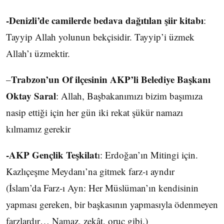
-Denizli’de camilerde bedava dağıtılan şiir kitabı
:
Tayyip Allah yolunun bekçisidir. Tayyip’i üzmek
Allah’ı üzmektir.
Trabzon’un Of ilçesinin AKP’li Belediye Başkanı
–
Oktay Saral
: Allah, Başbakanımızı bizim başımıza
nasip ettiği için her gün iki rekat şükür namazı
kılmamız gerekir
-AKP Gençlik Teşkilat
ı: Erdoğan’ın Mitingi için.
Kazlıçeşme Meydanı’na gitmek farz-ı ayndır
(İslam’da Farz-ı Ayn: Her Müslüman’ın kendisinin
yapması gereken, bir başkasının yapmasıyla ödenmeyen
farzlardır… Namaz, zekât, oruç gibi.)