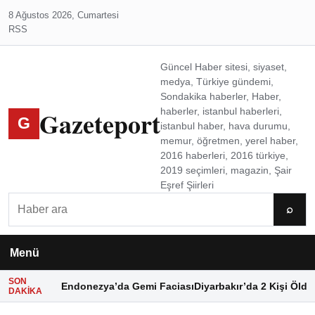
8 Ağustos 2026, Cumartesi
RSS
Güncel Haber sitesi, siyaset,
medya, Türkiye gündemi,
Sondakika haberler, Haber,
Gazeteport
haberler, istanbul haberleri,
G
istanbul haber, hava durumu,
memur, öğretmen, yerel haber,
2016 haberleri, 2016 türkiye,
2019 seçimleri, magazin, Şair
Eşref Şiirleri
Ara
⌕
Menü
SON
Endonezya’da Gemi Faciası
Diyarbakır’da 2 Kişi Öldü
DAKIKA