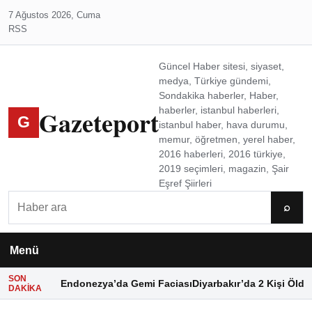
7 Ağustos 2026, Cuma
RSS
Güncel Haber sitesi, siyaset,
medya, Türkiye gündemi,
Sondakika haberler, Haber,
Gazeteport
haberler, istanbul haberleri,
G
istanbul haber, hava durumu,
memur, öğretmen, yerel haber,
2016 haberleri, 2016 türkiye,
2019 seçimleri, magazin, Şair
Eşref Şiirleri
Ara
⌕
Menü
SON
Endonezya’da Gemi Faciası
Diyarbakır’da 2 Kişi Öldü
DAKIKA