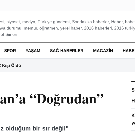
si, siyaset, medya, Türkiye gündemi, Sondakika haberler, Haber, haberl
ava durumu, memur, öğretmen, yerel haber, 2016 haberleri, 2016 türkiy
f Şiirleri
SPOR
YAŞAM
SAĞ HABERLER
MAGAZIN
HABE
2 Kişi Öldü
S
an’a “Doğrudan”
H
K
y
ız olduğum bir sır değil"