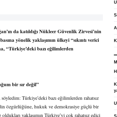
U
S
A
ın da katıldığı Nükleer Güvenlik Zirvesi’nin
sına yönelik yaklaşımın ülkeyi “sıkıntı verici
K
a, “Türkiye’deki bazı eğilimlerden
M
H
uğum bir sır değil”
K
y
söyledim: Türkiye’deki bazı eğilimlerden rahatsız
U
 din özgürlüğüne, hukuk ve demokrasiye güçlü bir
 oldukları yaklaşımın Türkiye’yi çok rahatsız edici
S