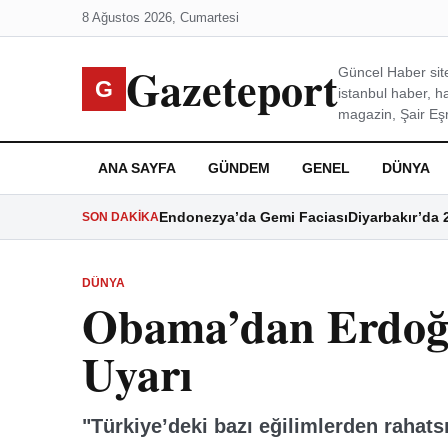
8 Ağustos 2026, Cumartesi
Gazeteport
Güncel Haber site
G
istanbul haber, h
magazin, Şair Eşre
ANA SAYFA
GÜNDEM
GENEL
DÜNYA
Endonezya’da Gemi Faciası
Diyarbakır’da 
SON DAKIKA
DÜNYA
Obama’dan Erdoğ
Uyarı
"Türkiye’deki bazı eğilimlerden rahats